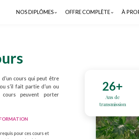
NOS DIPLÔMES
OFFRE COMPLÈTE
À PRO
ours
it d’un cours qui peut être
26+
ou s’il fait partie d’un ou
s cours peuvent porter
Ans de
transmission
U FORMATION
érequis pour ces cours et