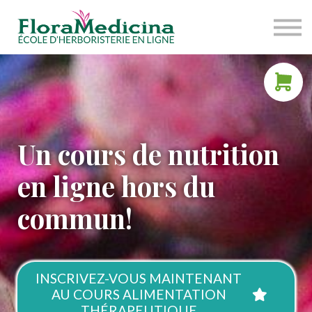
OFFRE COMPLÈTE
À PROPOS
RESSOURCES
ACCÈS ÉTUDIANT
Un cours de nutrition
en ligne hors du
commun!
INSCRIVEZ-VOUS MAINTENANT
AU COURS ALIMENTATION
THÉRAPEUTIQUE