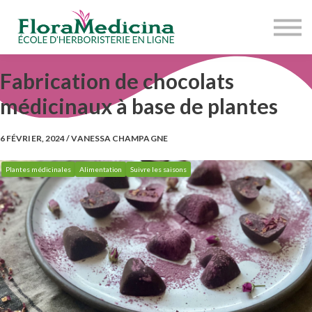
OFFRE COMPLÈTE
À PROPOS
RESSOURCES
ACCÈS ÉTUDIANT
Fabrication de chocolats
médicinaux à base de plantes
6 FÉVRIER, 2024 / VANESSA CHAMPAGNE
Plantes médicinales
Alimentation
Suivre les saisons